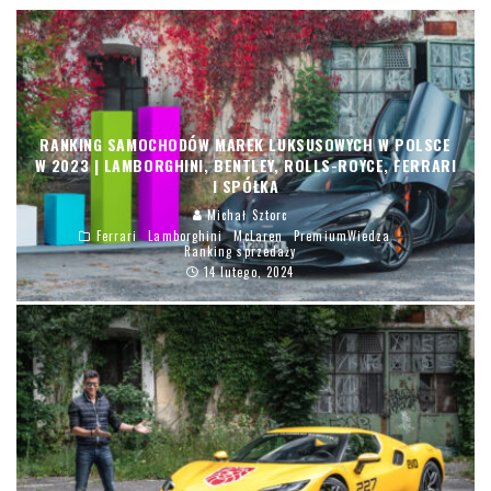
RANKING SAMOCHODÓW MAREK LUKSUSOWYCH W POLSCE
W 2023 | LAMBORGHINI, BENTLEY, ROLLS-ROYCE, FERRARI
I SPÓŁKA
Michał Sztorc
Ferrari
Lamborghini
McLaren
PremiumWiedza
Ranking sprzedaży
14 lutego, 2024