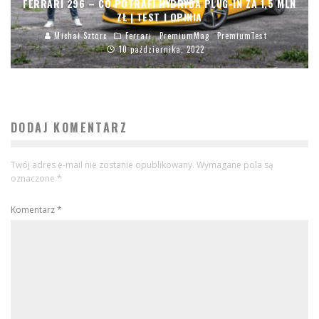
FERRARI 296 – CO POTRAFI HYBRYDA PLUG-IN ZA 1,5 MLN
ZŁ | TEST I OPINIA
Michał Sztorc
Ferrari
PremiumMag
PremiumTest
10 października, 2022
DODAJ KOMENTARZ
Twój adres e-mail nie zostanie opublikowany.
Wymagane pola są
oznaczone
*
Komentarz
*