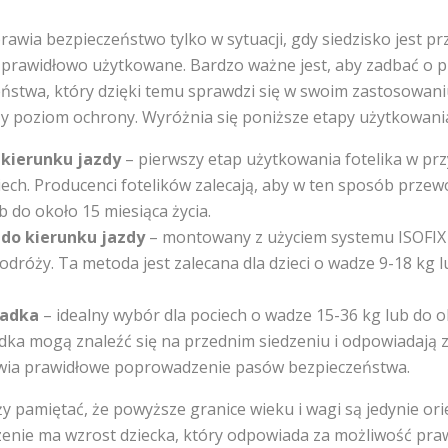
prawia bezpieczeństwo tylko w sytuacji, gdy siedzisko jest 
 prawidłowo użytkowane. Bardzo ważne jest, aby zadbać o 
eństwa, który dzięki temu sprawdzi się w swoim zastosowani
 poziom ochrony. Wyróżnia się poniższe etapy użytkowania 
 kierunku jazdy
– pierwszy etap użytkowania fotelika w pr
ech. Producenci fotelików zalecają, aby w ten sposób przew
b do około 15 miesiąca życia.
 do kierunku jazdy
– montowany z użyciem systemu ISOFIX
dróży. Ta metoda jest zalecana dla dzieci o wadze 9-18 kg l
kładka
– idealny wybór dla pociech o wadze 15-36 kg lub do o
adka mogą znaleźć się na przednim siedzeniu i odpowiadają 
liwia prawidłowe poprowadzenie pasów bezpieczeństwa.
y pamiętać, że powyższe granice wieku i wagi są jedynie ori
enie ma wzrost dziecka, który odpowiada za możliwość pra