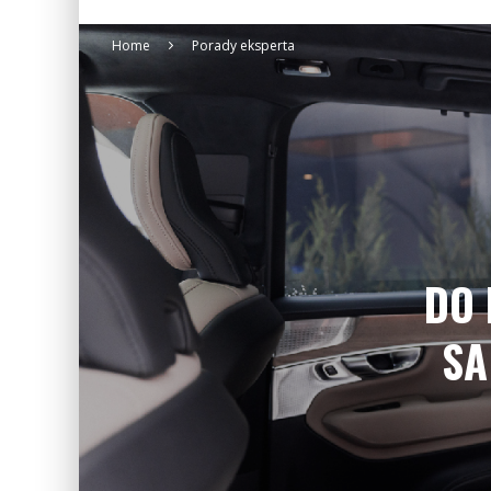
Home
Porady eksperta
DO 
SA