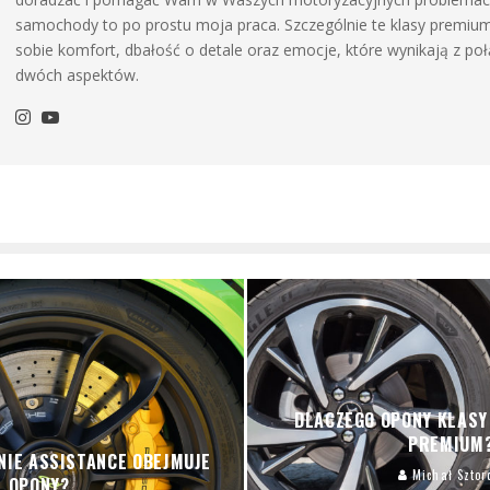
samochody to po prostu moja praca. Szczególnie te klasy premiu
sobie komfort, dbałość o detale oraz emocje, które wynikają z poł
dwóch aspektów.
DLACZEGO OPONY KLAS
PREMIUM
NIE ASSISTANCE OBEJMUJE
Michał Sztor
OPONY?