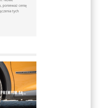
m, ponieważ cenię
ączenia tych
Y PREMIUM SĄ…
?
c