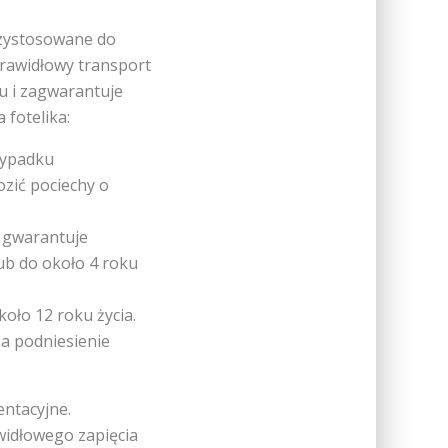
przystosowane do
prawidłowy transport
u i zagwarantuje
fotelika:
zypadku
ozić pociechy o
 gwarantuje
ub do około 4 roku
koło 12 roku życia.
za podniesienie
entacyjne.
widłowego zapięcia