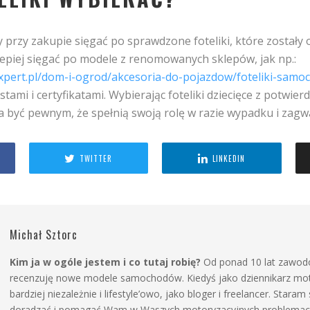
 przy zakupie sięgać po sprawdzone foteliki, które zostały
epiej sięgać po modele z renomowanych sklepów, jak np.:
xpert.pl/dom-i-ogrod/akcesoria-do-pojazdow/foteliki-sam
estami i certyfikatami. Wybierając foteliki dziecięce z potwie
być pewnym, że spełnią swoją rolę w razie wypadku i zagw
TWITTER
LINKEDIN
Michał Sztorc
Kim ja w ogóle jestem i co tutaj robię?
Od ponad 10 lat zawodo
recenzuję nowe modele samochodów. Kiedyś jako dziennikarz moto
bardziej niezależnie i lifestyle’owo, jako bloger i freelancer. Staram
doradzać i pomagać Wam w Waszych motoryzacyjnych problema