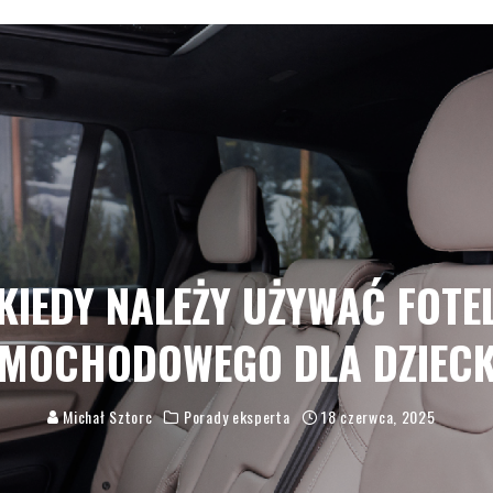
KIEDY NALEŻY UŻYWAĆ FOTE
MOCHODOWEGO DLA DZIEC
Michał Sztorc
Porady eksperta
18 czerwca, 2025