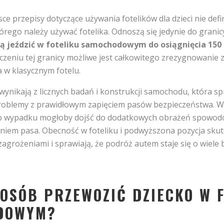
ce przepisy dotyczące używania fotelików dla dzieci nie defi
tórego należy używać fotelika. Odnoszą się jedynie do grani
zą jeździć w foteliku samochodowym do osiągnięcia 150
zeniu tej granicy możliwe jest całkowitego zrezygnowanie z 
 w klasycznym fotelu.
ynikają z licznych badań i konstrukcji samochodu, która sp
roblemy z prawidłowym zapięciem pasów bezpieczeństwa. W
lub wypadku mogłoby dojść do dodatkowych obrażeń spowo
niem pasa. Obecność w foteliku i podwyższona pozycja skut
agrożeniami i sprawiają, że podróż autem staje się o wiele 
POSÓB PRZEWOZIĆ DZIECKO W 
DOWYM?