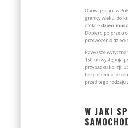
Obowiązujące w Pols
granicy wieku, do k
efekcie
dzieci mus
Dopiero po przekroc
przewożenia dziecka
Powyższe wytyczne w
150 cm występują p
przypadku kolizji 
bezpośrednio działa
przed tego rodzaju z
W JAKI S
SAMOCHO