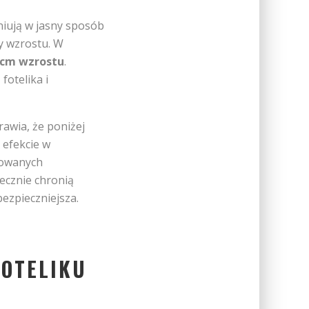
niują w jasny sposób
cy wzrostu. W
 cm wzrostu
.
fotelika i
rawia, że poniżej
 efekcie w
dowanych
ecznie chronią
bezpieczniejsza.
FOTELIKU