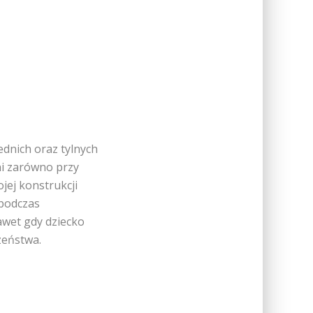
dnich oraz tylnych
ni zarówno przy
jej konstrukcji
 podczas
nawet gdy dziecko
zeństwa.