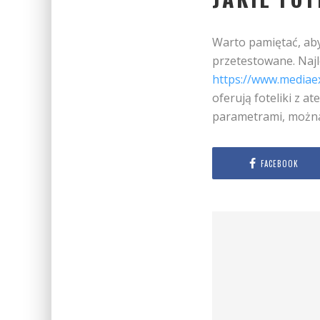
Warto pamiętać, aby
przetestowane. Najl
https://www.mediae
oferują foteliki z at
parametrami, można 
FACEBOOK