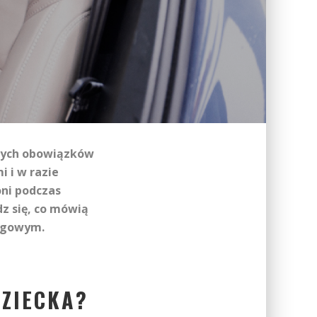
szych obowiązków
 i w razie
ni podczas
z się, co mówią
rogowym.
DZIECKA?