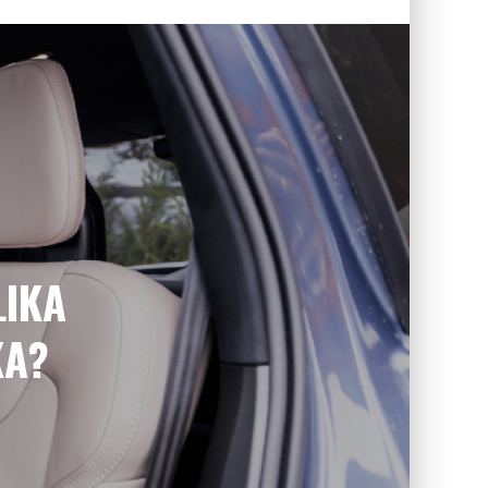
LIKA
KA?