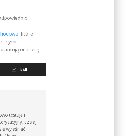
 odpowiednio
ochodowe
, które
rdzonymi
arantują ochronę.
EMAIL
wo testuję i
ryzacyjny, dzisiaj
 się wyjaśniać,
ch. Nowe